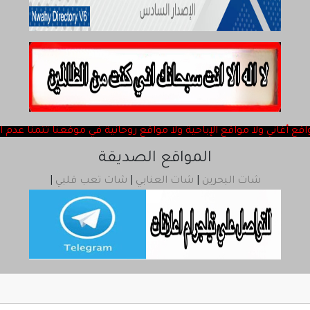
ChatQatar
rss
المواقع الصديقة
شات البحرين
|
شات العنابي
|
شات تعب قلبي
|