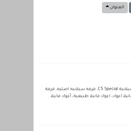
العنوان
فانيلا سائله، فانيلا سائلة، فانيليا سائله، مستخلص فانيلا، معجون فانيلا، حبوب التونكا، حبوب التونكا البرازيلي، قرفة سيلانية C5 Special، قرفه سيلانيه اصليه، قرفة
 اعواد، اعواد فانيلا طبيعية، أعواد فانيلا