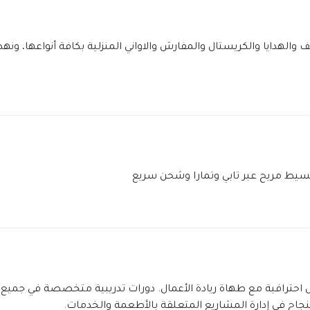
حف والهدايا والكريستال والمفارش والاواني المنزلية بكافة أنواعها، و
ط مريح عبر تابي وتمارا وشحن سريع
ل احترافية مع طهاة ريادة الأعمال. دورات تدريبية متخصصة في جميع ج
جاح في إدارة المشاريع المتعلقة بالأطعمة والخدمات.