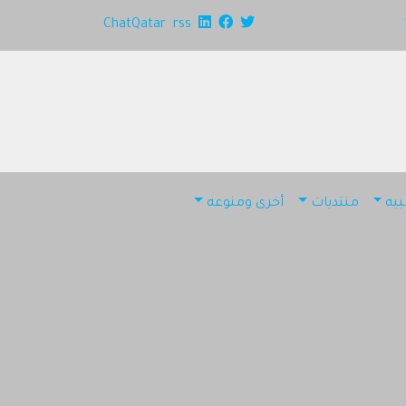
ChatQatar
rss
يه
منتديات
أخرى ومنوعه