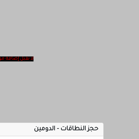
لا نقبل ‎إضافة مواقع أغاني ولا مواقع الإباحية ولا مواقع روحانية في موقعنا تتمنا عدم الإحراج شكرا لكم
حجز النطاقات - الدومين