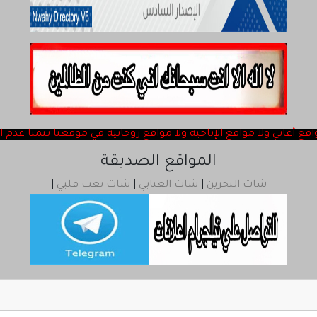
ChatQatar
rss
المواقع الصديقة
شات البحرين
|
شات العنابي
|
شات تعب قلبي
|