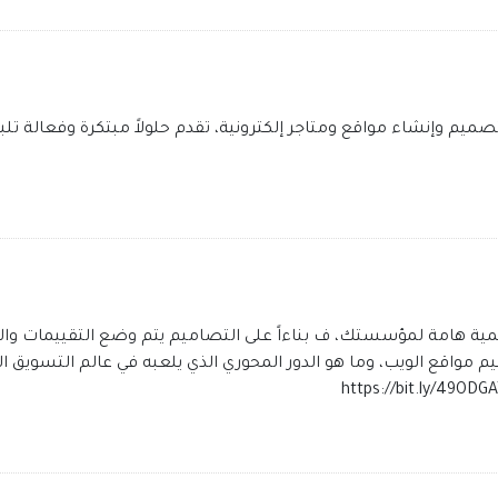
لشبكة" بخبرة تزيد عن 20 عامًا في تصميم وإنشاء مواقع ومتاجر إلكترونية، تقدم حلولاً مب
مية هامة لمؤسستك، ف بناءاً على التصاميم يتم وضع التقييمات والا
مواقع الويب، وما هو الدور المحوري الذي يلعبه في عالم التسويق الر