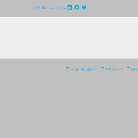
ChatQatar
rss
يه
منتديات
أخرى ومنوعه