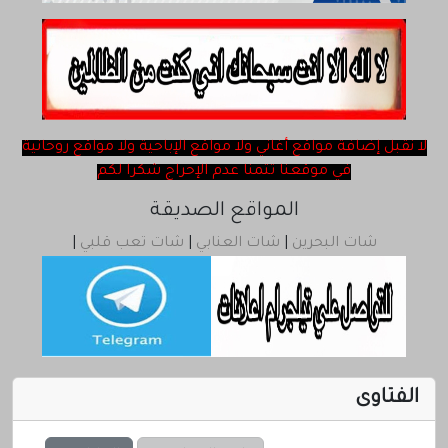
ChatQatar
rss
لا نقبل ‎إضافة مواقع أغاني ولا مواقع الإباحية ولا مواقع روحانية
في موقعنا تتمنا عدم الإحراج شكرا لكم
المواقع الصديقة
شات البحرين
|
شات العنابي
|
شات تعب قلبي
|
الفتاوى