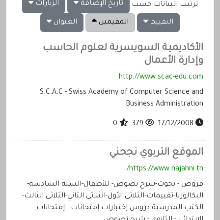
تاريخ الإضافة
الزيارات
ترتيب البيانات حسب
التقييم
المقيمين
العنوان
الأكاديمية السويسرية لعلوم الحاسب
وإدارة الأعمال
http://www.scac-edu.com
S.C.A.C - Swiss Academy of Computer Science and
Business Administration
0
379
17/12/2008
الموقع التربوي نجحني
https://www.najahni.tn/
فروض - بحوث-شرح نصوص- للأطفال-السنة السادسة-
البكالوريا-تقييمات-الثلاثي الأول-الثلاثي الثاني-الثلاثي الثالث-
الكتب المدرسية-دروس-إختبارات-إمتحانات - إمتحانات -
الإبتدائي - الثانوي - شرح نصوص