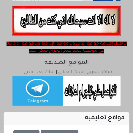
ChatQatar
rss
لا نقبل ‎إضافة مواقع أغاني ولا مواقع الإباحية ولا مواقع روحانية
في موقعنا تتمنا عدم الإحراج شكرا لكم
المواقع الصديقة
شات البحرين
|
شات العنابي
|
شات تعب قلبي
|
مواقع تعليميه