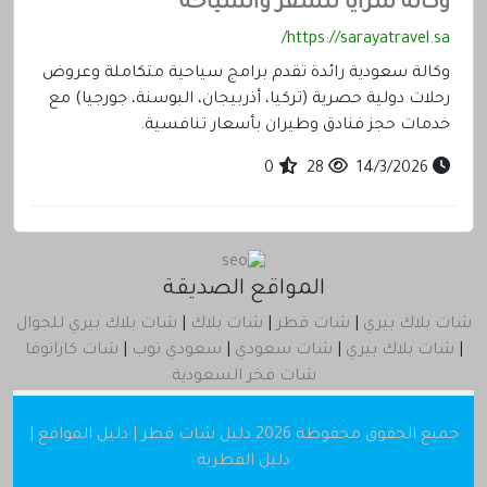
وكالة سرايا للسفر والسياحة
https://sarayatravel.sa/
وكالة سعودية رائدة تقدم برامج سياحية متكاملة وعروض
رحلات دولية حصرية (تركيا، أذربيجان، البوسنة، جورجيا) مع
خدمات حجز فنادق وطيران بأسعار تنافسية.
0
28
14/3/2026
المواقع الصديقة
شات بلاك بيري
|
شات قطر
|
شات بلاك
|
شات بلاك بيري للجوال
|
شات بلاك بيري
|
شات سعودي
|
سعودي توب
|
شات كازانوفا
شات فخر السعودية
جميع الحقوق محفوظة 2026
دليل شات قطر | دليل المواقع |
دليل القطرية