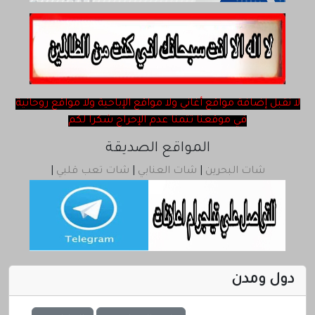
ChatQatar
rss
لا نقبل ‎إضافة مواقع أغاني ولا مواقع الإباحية ولا مواقع روحانية
في موقعنا تتمنا عدم الإحراج شكرا لكم
المواقع الصديقة
شات البحرين
|
شات العنابي
|
شات تعب قلبي
|
دول ومدن