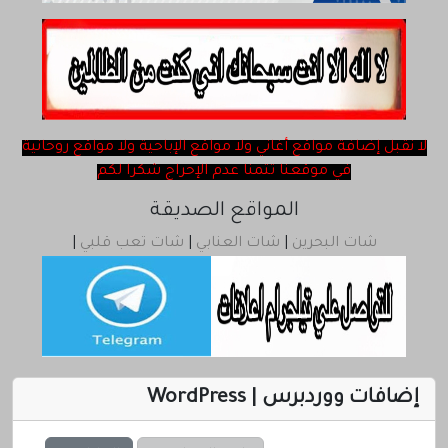
ChatQatar
rss
لا نقبل ‎إضافة مواقع أغاني ولا مواقع الإباحية ولا مواقع روحانية
في موقعنا تتمنا عدم الإحراج شكرا لكم
المواقع الصديقة
شات البحرين
|
شات العنابي
|
شات تعب قلبي
|
إضافات ووردبرس | WordPress