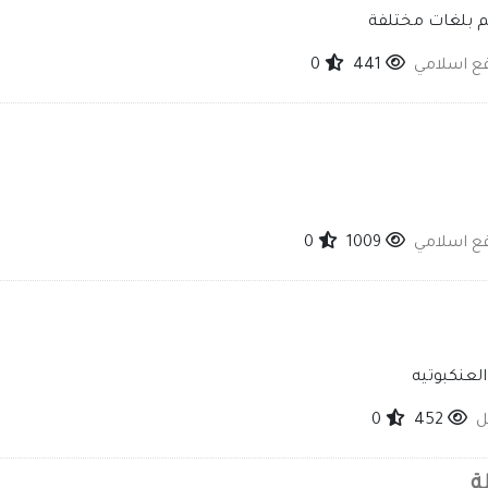
ريم بلغات مختلفة
قع اسلامي
441
0
قع اسلامي
1009
0
لعنكبوتيه
ل
452
0
ة