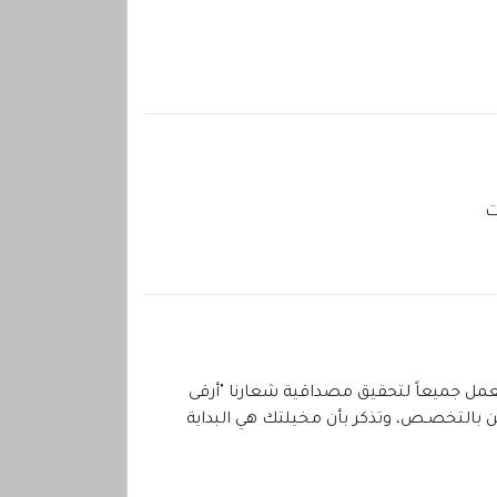
ت
ل جميعاً لتحقيق مصداقية شعارنا "أرقى
من بالتخصـص، وتذكر بأن مخيلتك هي البداية