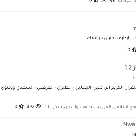
البيانات
541
0
h
0
1
h
وقع اسلامي
,
الفرق والمذاهب والأديان
,
سكربتات
492
0
h