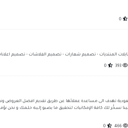
0
لات المنتديات - تصميم شعارات - تصميم الفلاشات - تصميم اعلانا
0
393
ودية تهدف الى مساعدة عملائها عن طريق تقديم افضل العروض ونعم
نا نسخّر لك كافة الإمكانيات لتحقيق ما يصبو إلـيـه حلـمـك و نحن نؤ
0
466