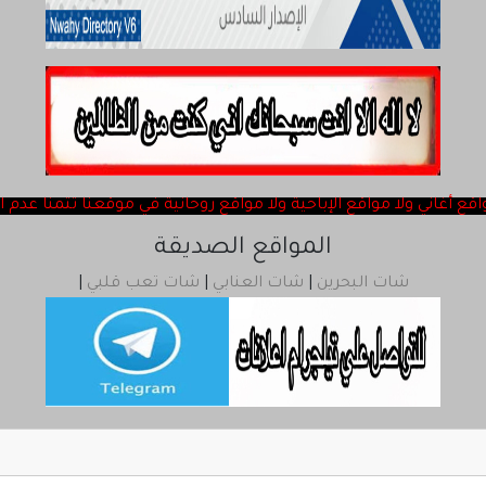
ChatQatar
rss
المواقع الصديقة
شات البحرين
|
شات العنابي
|
شات تعب قلبي
|