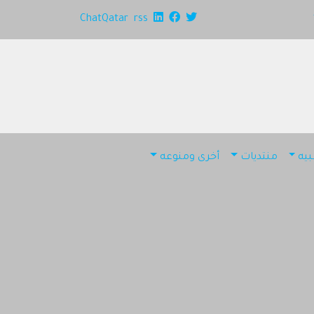
ChatQatar
rss
يه
منتديات
أخرى ومنوعه