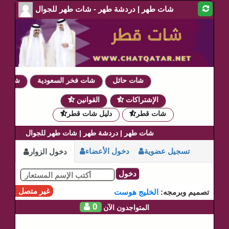
شات طهر | دردشة طهر - شات طهر للجوال
شات حائل
شات فخر السعودية
شات دموع
الإشتراكات
القوانين
شات قطر
دليل شات قطر
شات طهر | دردشة طهر | شات طهر للجوال
تسجيل عضوية
دخول الأعضاء
دخول الزوار
دخول
غير متصل
تصميم وبرمجه:
الخليج هوست
0
المتواجدون الآن