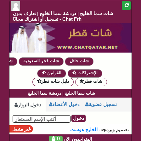
شات سما الخليج | دردشة سما الخليج | تعارف بدون
تسجيل أو اشتراك مجانًا - Chat Frh
شات حائل
شات فخر السعودية
شات دموع
الإشتراكات
القوانين
شات قطر
دليل شات قطر
شات سما الخليج | دردشة سما الخليج
تسجيل عضوية
دخول الأعضاء
دخول الزوار
دخول
غير متصل
تصميم وبرمجه:
الخليج هوست
0
المتواجدون الآن