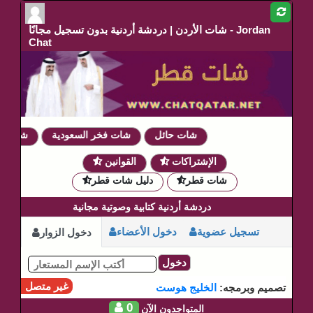
شات الأردن | دردشة أردنية بدون تسجيل مجانًا - Jordan
Chat
شات حائل
شات فخر السعودية
شات دمو
الإشتراكات
القوانين
شات قطر
دليل شات قطر
دردشة أردنية كتابية وصوتية مجانية
تسجيل عضوية
دخول الأعضاء
دخول الزوار
دخول
غير متصل
تصميم وبرمجه:
الخليج هوست
0
المتواجدون الآن