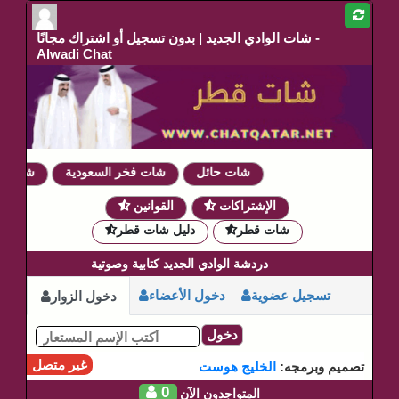
شات الوادي الجديد | بدون تسجيل أو اشتراك مجانًا -
Alwadi Chat
شات حائل
شات فخر السعودية
شات دم
الإشتراكات
القوانين
شات قطر
دليل شات قطر
دردشة الوادي الجديد كتابية وصوتية
تسجيل عضوية
دخول الأعضاء
دخول الزوار
دخول
غير متصل
تصميم وبرمجه:
الخليج هوست
0
المتواجدون الآن