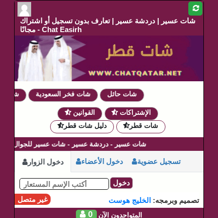
شات عسير | دردشة عسير | تعارف بدون تسجيل أو اشتراك
مجانًا - Chat Easirh
شات حائل
شات فخر السعودية
شات دم
الإشتراكات
القوانين
شات قطر
دليل شات قطر
شات عسير - دردشة عسير - شات عسير للجوال
تسجيل عضوية
دخول الأعضاء
دخول الزوار
دخول
غير متصل
تصميم وبرمجه:
الخليج هوست
0
المتواجدون الآن