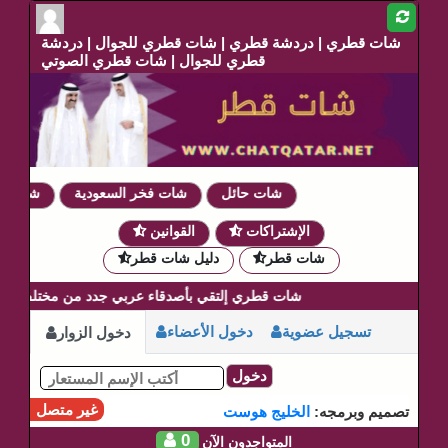
شات قطري | دردشة قطري | شات قطري للجوال | دردشة
قطري للجوال | شات قطري الصوتي
شات حائل
شات فخر السعودية
شات دموع
الإشتراكات
القوانين
شات قطر
دليل شات قطر
شات قطري إلتقي بأصدقاء عربي جدد من مختلف أنحاء ال
تسجيل عضوية
دخول الأعضاء
دخول الزوار
دخول
غير متصل
تصميم وبرمجه:
الخليج هوست
0
المتواجدون الآن